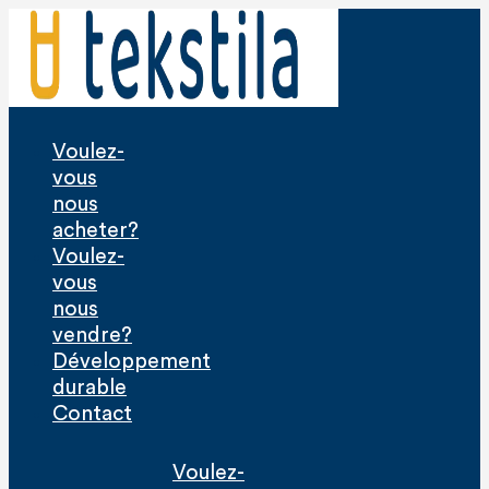
Aller
au
contenu
Voulez-
vous
nous
acheter?
Voulez-
vous
nous
vendre?
Développement
durable
Contact
Voulez-