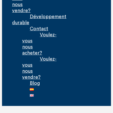
nous
vendre?
Développement
durable
Contact
Voulez-
vous
nous
acheter?
Voulez-
vous
nous
vendre?
Blog