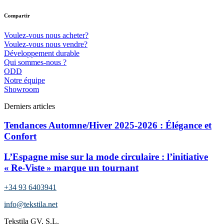
Compartir
Voulez-vous nous acheter?
Voulez-vous nous vendre?
Développement durable
Qui sommes-nous ?
ODD
Notre équipe
Showroom
Derniers articles
Tendances Automne/Hiver 2025-2026 : Élégance et
Confort
L’Espagne mise sur la mode circulaire : l’initiative
« Re-Viste » marque un tournant
+34 93 6403941
info@tekstila.net
Tekstila GV, S.L.